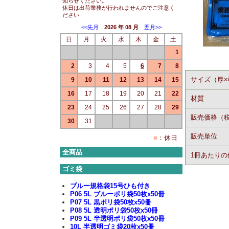
知らせください。
休日は出荷業務が行われませんのでご注意く
ださい
<<先月
2026 年 08 月
翌月>>
日
月
火
水
木
金
土
1
2
3
4
5
6
7
8
サイズ（厚×
9
10
11
12
13
14
15
16
17
18
19
20
21
22
材質
23
24
25
26
27
28
29
販売価格（
30
31
販売単位
■
：休日
全商品
1冊あたりの
ゴミ袋
ブルー規格袋15号ひも付き
P06 5L ブルーポリ袋50枚x50冊
P07 5L 黒ポリ袋50枚x50冊
P08 5L 透明ポリ袋50枚x50冊
P09 5L 半透明ポリ袋50枚x50冊
10L 半透明ゴミ袋20枚x50冊