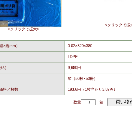
<クリックで拡
<クリックで拡大>
幅×縦mm）
0.02×320×380
LDPE
税込）
9,680円
箱（50枚×50冊）
価格／枚数
193.6円（1枚当たり3.87円）
数量
箱