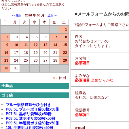
知らせください。
休日は出荷業務が行われませんのでご注意く
ださい
■メールフォームからのお
<<先月
2026 年 08 月
翌月>>
日
月
火
水
木
金
土
下記のフォームよりご連絡下さ
1
件名
2
3
4
5
6
7
8
お問合わせメールの
9
10
11
12
13
14
15
タイトルになります。
16
17
18
19
20
21
22
お名前
23
24
25
26
27
28
29
必須項目
30
31
よみがな
■
：休日
必須項目
全角ひらがな
全商品
組織名
ゴミ袋
会社名、団体名など
ブルー規格袋15号ひも付き
P06 5L ブルーポリ袋50枚x50冊
電話番号
P07 5L 黒ポリ袋50枚x50冊
必須項目
P08 5L 透明ポリ袋50枚x50冊
P09 5L 半透明ポリ袋50枚x50冊
e-mail
10L 半透明ゴミ袋20枚x50冊