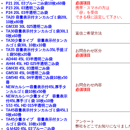
必須項目
P21 20L 03ブルーごみ袋10枚x60冊
携帯・スマホの方は
P23 20L 03透明ごみ袋
「@」を受信
P24 20L 03半透明ごみ袋
できる様に設定して下さい。
TA20 容量表示付タンカルゴミ袋20L
10枚x80冊
GM330 30L 025透明ごみ袋
TA30容量表示付タンカルゴミ袋30L1
返信ご希望方法
0枚x60冊
TA30少量タイプ 容量表示付タンカ
ルゴミ袋30L 10枚x10冊
TA35 容量表示付タンカル35L手提ゴ
お問合わせ区分
ミ袋50枚x20冊
必須項目
AD440 45L 03半透明ごみ袋
AH44 45L HD 025半透明ごみ袋
GM430 45L 03透明ごみ袋
GM530 45L 04透明ごみ袋
GM540 45L 04半透明ごみ袋10枚x50
冊
お問合わせ内容
NEWカルシー容量表示付45L厚手タ
必須項目
ンカルゴミ袋10枚x50冊
NEWカルシー少量タイプ 容量表示
付45L厚手ゴミ袋 10枚x10冊
S53 45L HD 015半透明ごみ袋
TA45容量表示付タンカルゴミ袋45L1
0枚x60冊
TA45少量タイプ 容量表示付タンカ
アンケート
ルゴミ袋45L 10枚x10冊
弊社をどこでお知りになりまし
ＧＭ420 45L 03ブルーごみ袋