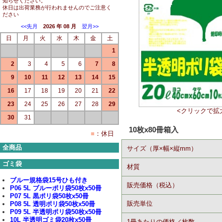
知らせください。
休日は出荷業務が行われませんのでご注意く
ださい
<<先月
2026 年 08 月
翌月>>
日
月
火
水
木
金
土
1
2
3
4
5
6
7
8
9
10
11
12
13
14
15
16
17
18
19
20
21
22
23
24
25
26
27
28
29
<クリックで拡
30
31
10枚x80冊箱入
■
：休日
全商品
サイズ（厚×幅×縦mm）
ゴミ袋
材質
ブルー規格袋15号ひも付き
販売価格（税込）
P06 5L ブルーポリ袋50枚x50冊
P07 5L 黒ポリ袋50枚x50冊
販売単位
P08 5L 透明ポリ袋50枚x50冊
P09 5L 半透明ポリ袋50枚x50冊
10L 半透明ゴミ袋20枚x50冊
1冊あたりの価格／枚数