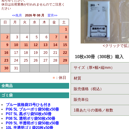
知らせください。
休日は出荷業務が行われませんのでご注意く
ださい
<<先月
2026 年 08 月
翌月>>
日
月
火
水
木
金
土
1
2
3
4
5
6
7
8
9
10
11
12
13
14
15
<クリックで拡
16
17
18
19
20
21
22
10枚x30冊（300枚）箱入
23
24
25
26
27
28
29
サイズ（厚×幅×縦mm）
30
31
■
：休日
材質
全商品
販売価格（税込）
ゴミ袋
販売単位
ブルー規格袋15号ひも付き
P06 5L ブルーポリ袋50枚x50冊
1冊あたりの価格／枚数
P07 5L 黒ポリ袋50枚x50冊
P08 5L 透明ポリ袋50枚x50冊
P09 5L 半透明ポリ袋50枚x50冊
10L 半透明ゴミ袋20枚x50冊