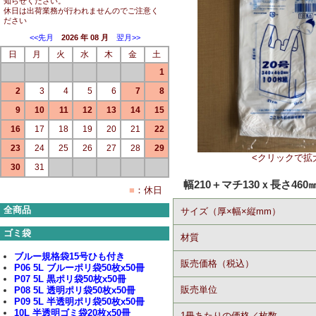
知らせください。
休日は出荷業務が行われませんのでご注意く
ださい
<<先月
2026 年 08 月
翌月>>
日
月
火
水
木
金
土
1
2
3
4
5
6
7
8
9
10
11
12
13
14
15
16
17
18
19
20
21
22
23
24
25
26
27
28
29
<クリックで拡
30
31
幅210＋マチ130ｘ長さ460
■
：休日
全商品
サイズ（厚×幅×縦mm）
ゴミ袋
材質
ブルー規格袋15号ひも付き
販売価格（税込）
P06 5L ブルーポリ袋50枚x50冊
P07 5L 黒ポリ袋50枚x50冊
販売単位
P08 5L 透明ポリ袋50枚x50冊
P09 5L 半透明ポリ袋50枚x50冊
10L 半透明ゴミ袋20枚x50冊
1冊あたりの価格／枚数