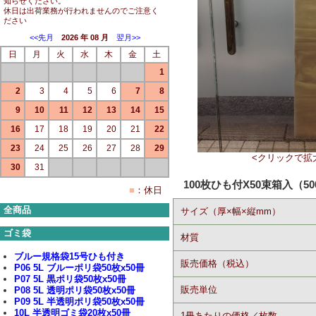
知らせください。
休日は出荷業務が行われませんのでご注意く
ださい
<<先月
2026 年 08 月
翌月>>
日
月
火
水
木
金
土
1
2
3
4
5
6
7
8
9
10
11
12
13
14
15
16
17
18
19
20
21
22
23
24
25
26
27
28
29
<クリックで拡
30
31
100枚ひも付X50束箱入（50
■
：休日
全商品
サイズ（厚×幅×縦mm）
ゴミ袋
材質
ブルー規格袋15号ひも付き
販売価格（税込）
P06 5L ブルーポリ袋50枚x50冊
P07 5L 黒ポリ袋50枚x50冊
販売単位
P08 5L 透明ポリ袋50枚x50冊
P09 5L 半透明ポリ袋50枚x50冊
10L 半透明ゴミ袋20枚x50冊
1冊あたりの価格／枚数