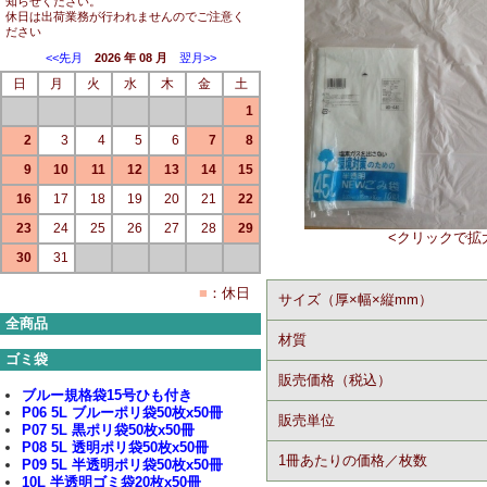
知らせください。
休日は出荷業務が行われませんのでご注意く
ださい
<<先月
2026 年 08 月
翌月>>
日
月
火
水
木
金
土
1
2
3
4
5
6
7
8
9
10
11
12
13
14
15
16
17
18
19
20
21
22
23
24
25
26
27
28
29
<クリックで拡
30
31
■
：休日
サイズ（厚×幅×縦mm）
全商品
材質
ゴミ袋
販売価格（税込）
ブルー規格袋15号ひも付き
P06 5L ブルーポリ袋50枚x50冊
販売単位
P07 5L 黒ポリ袋50枚x50冊
P08 5L 透明ポリ袋50枚x50冊
1冊あたりの価格／枚数
P09 5L 半透明ポリ袋50枚x50冊
10L 半透明ゴミ袋20枚x50冊