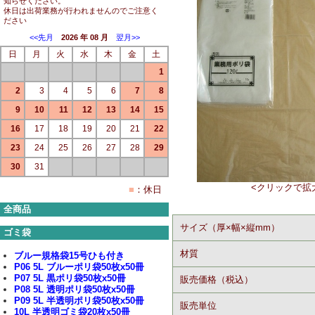
知らせください。
休日は出荷業務が行われませんのでご注意く
ださい
<<先月
2026 年 08 月
翌月>>
日
月
火
水
木
金
土
1
2
3
4
5
6
7
8
9
10
11
12
13
14
15
16
17
18
19
20
21
22
23
24
25
26
27
28
29
30
31
<クリックで拡
■
：休日
全商品
サイズ（厚×幅×縦mm）
ゴミ袋
材質
ブルー規格袋15号ひも付き
P06 5L ブルーポリ袋50枚x50冊
P07 5L 黒ポリ袋50枚x50冊
販売価格（税込）
P08 5L 透明ポリ袋50枚x50冊
P09 5L 半透明ポリ袋50枚x50冊
販売単位
10L 半透明ゴミ袋20枚x50冊