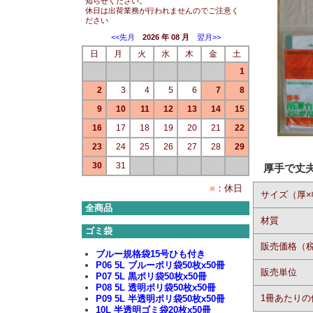
知らせください。
休日は出荷業務が行われませんのでご注意く
ださい
<<先月
2026 年 08 月
翌月>>
日
月
火
水
木
金
土
1
2
3
4
5
6
7
8
9
10
11
12
13
14
15
16
17
18
19
20
21
22
23
24
25
26
27
28
29
30
31
厚手で丈
■
：休日
サイズ（厚×
全商品
材質
ゴミ袋
販売価格（
ブルー規格袋15号ひも付き
P06 5L ブルーポリ袋50枚x50冊
販売単位
P07 5L 黒ポリ袋50枚x50冊
P08 5L 透明ポリ袋50枚x50冊
1冊あたりの
P09 5L 半透明ポリ袋50枚x50冊
10L 半透明ゴミ袋20枚x50冊