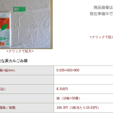
<クリックで拡
<クリックで拡大>
夫な炭カルごみ袋
幅×縦mm）
0.035×650×800
税込）
8,316円
箱（10枚×50冊）
価格／枚数
166.3円（1枚当たり16.63円）