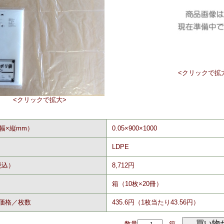
<クリックで拡
<クリックで拡大>
幅×縦mm）
0.05×900×1000
LDPE
税込）
8,712円
箱（10枚×20冊）
価格／枚数
435.6円（1枚当たり43.56円）
数量
箱