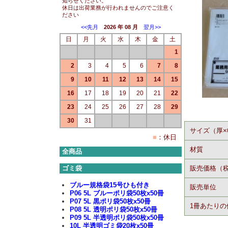
知らせください。
休日は出荷業務が行われませんのでご注意く
ださい
<<先月
2026 年 08 月
翌月>>
日
月
火
水
木
金
土
1
2
3
4
5
6
7
8
9
10
11
12
13
14
15
16
17
18
19
20
21
22
23
24
25
26
27
28
29
30
31
サイズ（厚×
■
：休日
材質
全商品
ゴミ袋
販売価格（
ブルー規格袋15号ひも付き
販売単位
P06 5L ブルーポリ袋50枚x50冊
P07 5L 黒ポリ袋50枚x50冊
1冊あたりの
P08 5L 透明ポリ袋50枚x50冊
P09 5L 半透明ポリ袋50枚x50冊
10L 半透明ゴミ袋20枚x50冊